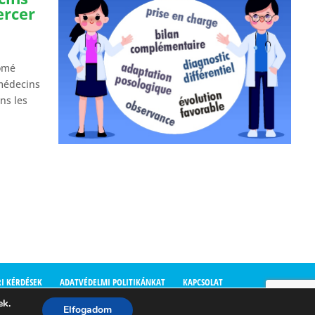
ercer
n
lômé
médecins
ns les
I KÉRDÉSEK
ADATVÉDELMI POLITIKÁNKAT
KAPCSOLAT
ek.
Elfogadom