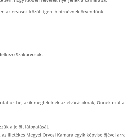
ekében, hogy időben felvételt nyerjenek a kamarába.
en az orvosok között igen jó hírnévnek örvendünk.
ndelkező Szakorvosok.
utatjuk be, akik megfelelnek az elvárásoknak, Önnek ezáltal
ük a Jelölt látogatását.
 az illetékes Megyei Orvosi Kamara egyik képviselőjével arra