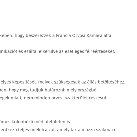
ében, hogy beszerezzék a Francia Orvosi Kamara által
unikációt és ezáltal elkerülve az esetleges félreértéseket.
élyes képesítését, melyek szükségesek az állás betöltéséhez.
en, hogy meg tudjuk határozni: mely országból
ségek miatt, nem minden orvosi szakterület részesül
számos különböző médiafelületen is.
lentkező teljes önéletrajzát, amely tartalmazza szakmai és