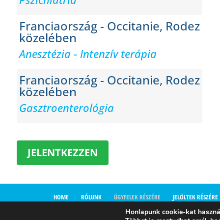
Franciaország - Occitanie, Rodez
közelében
Anesztézia - Intenzív terápia
Franciaország - Occitanie, Rodez
közelében
Gasztroenterológia
JELENTKEZZEN
HOME
RÓLUNK
ÜGYFELEK RÉSZÉRE
JELÖLTEK RÉSZÉRE
Honlapunk cookie-kat használ