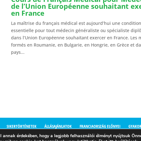
de l’Union Européenne souhaitant ex
en France
La maîtrise du français médical est aujourd’hui une conditio
essentielle pour tout médecin généraliste ou spécialiste dip
dans l’Union Européenne souhaitant exercer en France. Les 
formés en Roumanie, en Bulgarie, en Hongrie, en Grèce et da
pays...
SIKERTÖRTÉNETEK
ÁLLÁSAJÁNLATOK
FRANCIAORSZÁG ELŐNYEI
GYAKOR
 annak érdekében, hogy a legjobb felhasználói élményt nyújtsuk Önn