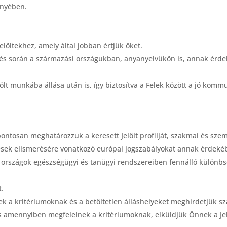
ényében.
öltekhez, amely által jobban értjük őket.
s során a származási országukban, anyanyelvükön is, annak érdek
elölt munkába állása után is, így biztosítva a Felek között a jó komm
tosan meghatározzuk a keresett Jelölt profilját, szakmai és szem
sek elismerésére vonatkozó európai jogszabályokat annak érdekéb
pai országok egészségügyi és tanügyi rendszereiben fennálló különb
t.
nek a kritériumoknak és a betöltetlen álláshelyeket meghirdetjük 
l és amennyiben megfelelnek a kritériumoknak, elküldjük Önnek a Je