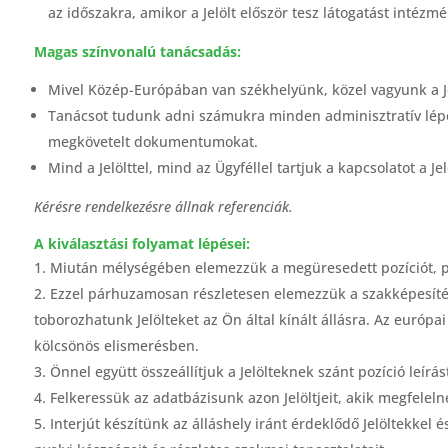
az időszakra, amikor a Jelölt először tesz látogatást intézm
Magas színvonalú tanácsadás:
Mivel Közép-Európában van székhelyünk, közel vagyunk a Jel
Tanácsot tudunk adni számukra minden adminisztratív lépé
megkövetelt dokumentumokat.
Mind a Jelölttel, mind az Ügyféllel tartjuk a kapcsolatot a J
Kérésre rendelkezésre állnak referenciák.
A kiválasztási folyamat lépései:
Miután mélységében elemezzük a megüresedett pozíciót, pon
Ezzel párhuzamosan részletesen elemezzük a szakképesíté
toborozhatunk Jelölteket az Ön által kínált állásra. Az euró
kölcsönös elismerésben.
Önnel együtt összeállítjuk a Jelölteknek szánt pozíció leírás
Felkeressük az adatbázisunk azon Jelöltjeit, akik megfelel
Interjút készítünk az álláshely iránt érdeklődő Jelöltekke