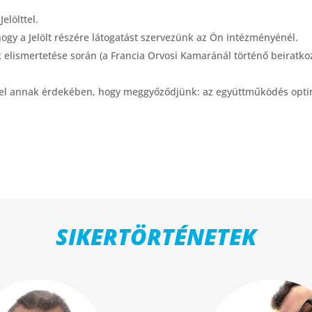
elölttel.
ogy a Jelölt részére látogatást szervezünk az Ön intézményénél.
 elismertetése során (a Francia Orvosi Kamaránál történő beiratkoz
el annak érdekében, hogy meggyőződjünk: az együttműködés optim
SIKERTÖRTÉNETEK