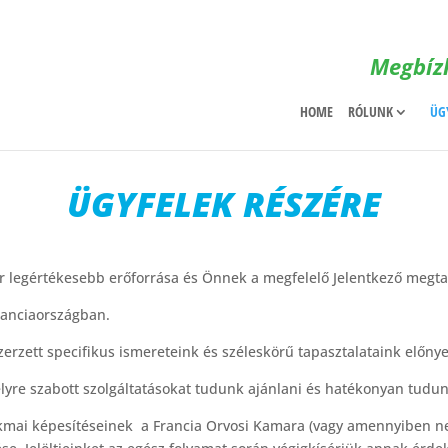
Megbíz
HOME
RÓLUNK
ÜG
ÜGYFELEK RÉSZÉRE
 legértékesebb erőforrása és Önnek a megfelelő Jelentkező megtalá
Franciaországban.
rzett specifikus ismereteink és széleskörű tapasztalataink előnyei
lyre szabott szolgáltatásokat tudunk ajánlani és hatékonyan tudu
akmai képesítéseinek
a Francia Orvosi Kamara (vagy amennyiben n