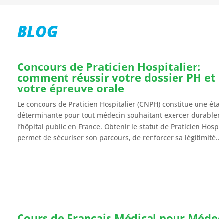
el ajánlom kollégáimnak, hogy
mindent – még az utazások me
ználják ki szakértelmét,
és a repülőjegyek beszerzését is
BLOG
zionalizmusát és odaadását!
Recruitment vállalta magára
adminisztrációs segítséget 
franciaországi munkába állásu
Concours de Praticien Hospitalier:
is, így megkönnyítve új életünk
comment réussir votre dossier PH et
Jó szívvel ajánljuk a Bora EGV R
votre épreuve orale
mert egyszerűen példaér
Le concours de Praticien Hospitalier (CNPH) constitue une ét
déterminante pour tout médecin souhaitant exercer durable
l’hôpital public en France. Obtenir le statut de Praticien Hospi
permet de sécuriser son parcours, de renforcer sa légitimité..
Cours de Français Médical pour Méde