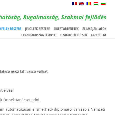
hatóság, Rugalmasság, Szakmai fejlődés
YFELEK RÉSZÉRE
JELÖLTEK RÉSZÉRE
SIKERTÖRTÉNETEK
ÁLLÁSAJÁNLATOK
FRANCIAORSZÁG ELŐNYEI
GYAKORI KÉRDÉSEK
KAPCSOLAT
lása igazi kihívássá válhat.
t élvezi.
nk Önnek tanácsot adni.
em automatikusan elismerhető diplomáról van szó a Nemzeti