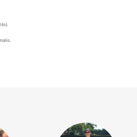
ás).
ális.