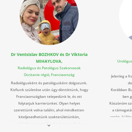
Dr Ventsislav BOZHKOV és Dr Viktoria
MIHAYLOVA,
Urológus
Radiológus és Patológus Szakorvosok
Occitanie régió, Franciaország
Jelenleg a f
Radiológusként és patológusként dolgozunk.
do
Kisfiunk születése után úgy döntöttünk, hogy
Korábban Bu
Franciaországban telepedünk le, és ott
ben g
folytatjuk karrierünket. Olyan helyet
Köszönöm szé
szerettünk volna találni, ahol mindketten
a támogatás
kiteljesedhetünk szakterületünkön,
során, külön
miközben gyermekünknek nyugodt és
és bürokrati
kibontakozását elősegítő környezetet
ig