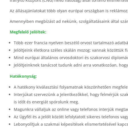
Irányító Központ (CNG) nevű hatóság) által történő elismertet
Az állásajánlatokat több olyan európai országban is reklámo
Amennyiben megbízást ad nekünk, szolgáltatásaink által szám
Megfelelő Jelöltek:
Több ezer francia nyelven beszélő orvost tartalmazó adatb
Jelöltjeink életkora széles skálán mozog: vannak közöttük 
Mind európai általános orvosdoktori és szakorvosi diplomáv
Jelöltjeinknek tanácsot tudunk adni arra vonatkozóan, hogy
Hatékonyság:
A hatékony kiválasztási folyamatnak köszönhetően megfele
Interjúkat szervezünk a Jelentkezőkkel, hogy felmérjük sza
is időt és energiát spórolunk meg.
Magunkra vállaljuk az online vagy telefonos interjúk megta
Az Ügyfél és a Jelölt között lefolytatott sikeres telefonos 
Lebonyolítjuk a szakmai képesítések elismertetésével kapcso