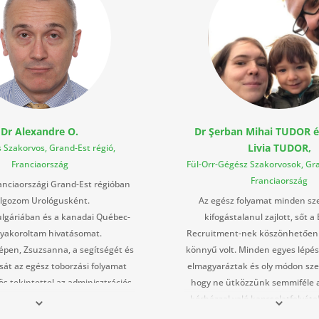
Dr Alexandre O.
Dr Şerban Mihai TUDOR és
Livia TUDOR,
 Szakorvos, Grand-Est régió,
Franciaország
Fül-Orr-Gégész Szakorvosok, Gra
Franciaország
ranciaországi Grand-Est régióban
lgozom Urológusként.
Az egész folyamat minden s
lgáriában és a kanadai Québec-
kifogástalanul zajlott, sőt a
yakoroltam hivatásomat.
Recruitment-nek köszönhetően 
pen, Zsuzsanna, a segítségét és
könnyű volt. Minden egyes lépés
át az egész toborzási folyamat
elmagyaráztak és oly módon sze
ös tekintettel az adminisztrációs
hogy ne ütközzünk semmiféle 
kus akadályokra, amelyek között
kórházzal való kapcsolatfelvéte
azi kihívás eligazodni.
szükséges adminisztratív üg