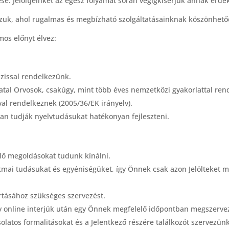
ése. Jelöltjeinket az egész folyamat során végigkísérjük annak érd
zzuk, ahol rugalmas és megbízható szolgáltatásainknak köszönhető
os előnyt élvez:
ázissal rendelkezünk.
fiatal Orvosok, csakúgy, mint több éves nemzetközi gyakorlattal re
al rendelkeznek (2005/36/EK irányelv).
an tudják nyelvtudásukat hatékonyan fejleszteni.
lő megoldásokat tudunk kínálni.
kmai tudásukat és egyéniségüket, így Önnek csak azon Jelölteket m
rtásához szükséges szervezést.
vagy online interjúk után egy Önnek megfelelő időpontban megszervezz
latos formalitásokat és a Jelentkező részére találkozót szervezünk