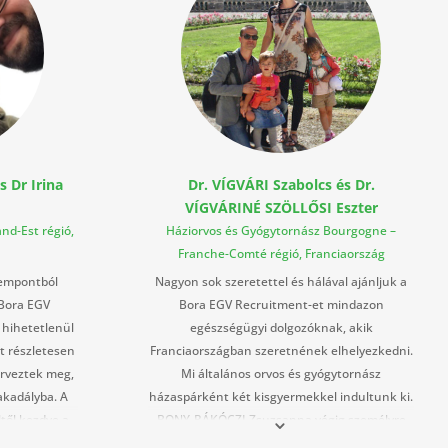
 Dr Irina
Dr. VÍGVÁRI Szabolcs és Dr.
VÍGVÁRINÉ SZÖLLŐSI Eszter
nd-Est régió,
Háziorvos és Gyógytornász Bourgogne –
Franche-Comté régió, Franciaország
zempontból
Nagyon sok szeretettel és hálával ajánljuk a
 Bora EGV
Bora EGV Recruitment-et mindazon
hihetetlenül
egészségügyi dolgozóknak, akik
t részletesen
Franciaországban szeretnének elhelyezkedni.
rveztek meg,
Mi általános orvos és gyógytornász
akadályba. A
házaspárként két kisgyermekkel indultunk ki.
ltől kezdve a
BONY-RÁKÓCZI Zsuzsanna végig személyre
yintézésig
szabott támogatást nyújtott, segített a