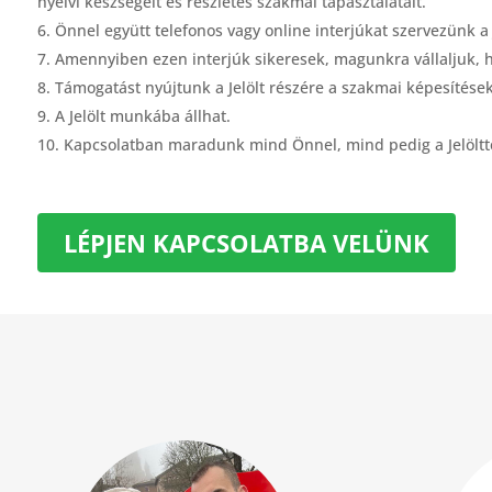
nyelvi készségeit és részletes szakmai tapasztalatait.
Önnel együtt telefonos vagy online interjúkat szervezünk a J
Amennyiben ezen interjúk sikeresek, magunkra vállaljuk, h
Támogatást nyújtunk a Jelölt részére a szakmai képesítések
A Jelölt munkába állhat.
Kapcsolatban maradunk mind Önnel, mind pedig a Jelöltt
LÉPJEN KAPCSOLATBA VELÜNK