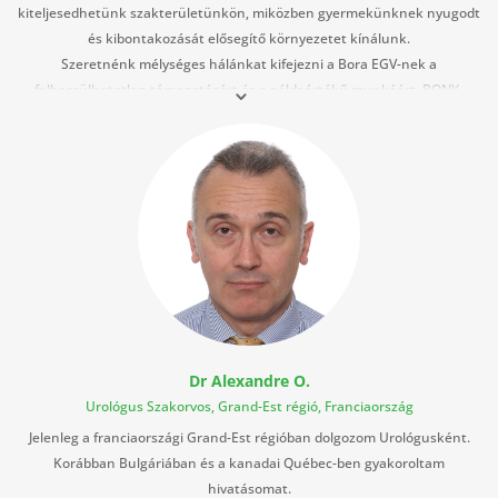
kiteljesedhetünk szakterületünkön, miközben gyermekünknek nyugodt
és kibontakozását elősegítő környezetet kínálunk.
Szeretnénk mélységes hálánkat kifejezni a Bora EGV-nek a
felbecsülhetetlen támogatásért és a példaértékű munkáért. BONY-
RÁKÓCZI Zsuzsanna figyelemre méltó szakértelmének és profizmusának
köszönhetően az ügyintézést és a szükséges kommunikációt nehézség
nélkül le tudtuk bonyolítani.
A mobilitási projektünk során végig gondos figyelmet, folyamatos
támogatást és kiváló kommunikációt élvezhettünk.
Választásunk örömmel és elégedettséggel tölt el bennünket, és jó szívvel
ajánljuk a Bora EGV-t mindenkinek, aki hasonló projektet tervez.
Dr Alexandre O.
Urológus Szakorvos, Grand-Est régió, Franciaország
Jelenleg a franciaországi Grand-Est régióban dolgozom Urológusként.
Korábban Bulgáriában és a kanadai Québec-ben gyakoroltam
hivatásomat.