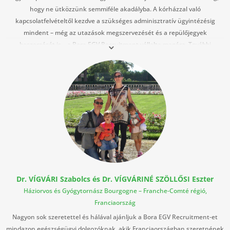
hogy ne ütközzünk semmiféle akadályba. A kórházzal való
kapcsolatfelvételtől kezdve a szükséges adminisztratív ügyintézésig
mindent – még az utazások megszervezését és a repülőjegyek
beszerzését is – a Bora EGV Recruitment vállalta magára. További
adminisztrációs segítséget nyújtottak franciaországi munkába állásunkat
követően is, így megkönnyítve új életünk megkezdését. Jó szívvel ajánljuk
a Bora EGV Recruitment-et, mert egyszerűen példaértékűek.
Dr. VÍGVÁRI Szabolcs és Dr. VÍGVÁRINÉ SZÖLLŐSI Eszter
Háziorvos és Gyógytornász Bourgogne – Franche-Comté régió,
Franciaország
Nagyon sok szeretettel és hálával ajánljuk a Bora EGV Recruitment-et
mindazon egészségügyi dolgozóknak, akik Franciaországban szeretnének