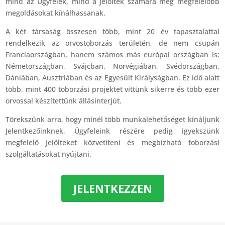
mind az Ügyfelek, mind a Jelöltek számára még megfelelőbb
megoldásokat kínálhassanak.
A két társaság összesen több, mint 20 év tapasztalattal
rendelkezik az orvostoborzás területén, de nem csupán
Franciaországban, hanem számos más európai országban is:
Németországban, Svájcban, Norvégiában, Svédországban,
Dániában, Ausztriában és az Egyesült Királyságban. Ez idő alatt
több, mint 400 toborzási projektet vittünk sikerre és több ezer
orvossal készítettünk állásinterjút.
Törekszünk arra, hogy minél több munkalehetőséget kínáljunk
Jelentkezőinknek, Ügyfeleink részére pedig igyekszünk
megfelelő Jelölteket közvetíteni és megbízható toborzási
szolgáltatásokat nyújtani.
JELENTKEZZEN