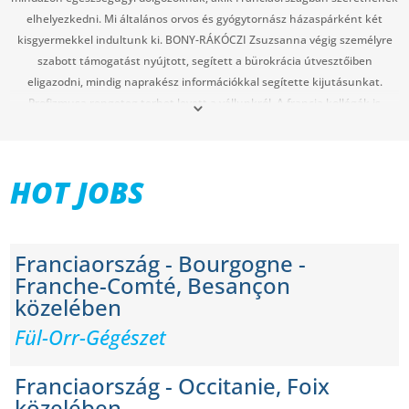
elhelyezkedni. Mi általános orvos és gyógytornász házaspárként két
kisgyermekkel indultunk ki. BONY-RÁKÓCZI Zsuzsanna végig személyre
szabott támogatást nyújtott, segített a bürokrácia útvesztőiben
eligazodni, mindig naprakész információkkal segítette kijutásunkat.
Profizmusa rengeteg terhet levett a vállunkról. A francia kollégák is
ismerik és elismerik munkáját, így még gördülékenyebben tudtunk
haladni. Zsuzsával most is tartjuk kapcsolatot, ha bármi kérdésünk van, Ő
még most is mindig rendelkezésünkre áll.
HOT JOBS
Nagyon köszönjük, hogy együtt dolgozhattunk! Kívánjuk, hogy a
továbbiakban is örömet találjon a munkájában, és ilyen lelkesedéssel
segítse a külföldi munkavállalókat és családjukat!
Franciaország - Bourgogne -
Franche-Comté, Besançon
közelében
Fül-Orr-Gégészet
Franciaország - Occitanie, Foix
közelében