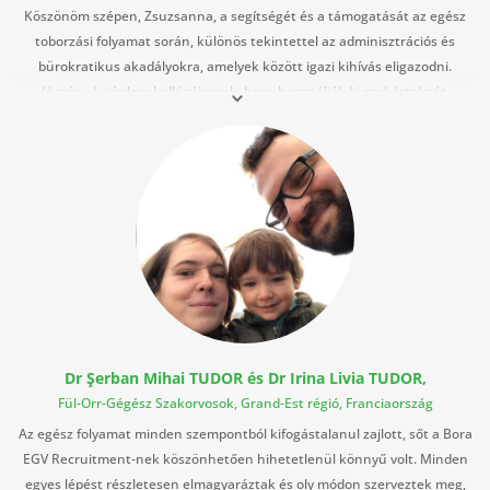
Köszönöm szépen, Zsuzsanna, a segítségét és a támogatását az egész
toborzási folyamat során, különös tekintettel az adminisztrációs és
bürokratikus akadályokra, amelyek között igazi kihívás eligazodni.
Jó szívvel ajánlom kollégáimnak, hogy használják ki szakértelmét,
professzionalizmusát és odaadását!
Dr Şerban Mihai TUDOR és Dr Irina Livia TUDOR,
Fül-Orr-Gégész Szakorvosok, Grand-Est régió, Franciaország
Az egész folyamat minden szempontból kifogástalanul zajlott, sőt a Bora
EGV Recruitment-nek köszönhetően hihetetlenül könnyű volt. Minden
egyes lépést részletesen elmagyaráztak és oly módon szerveztek meg,