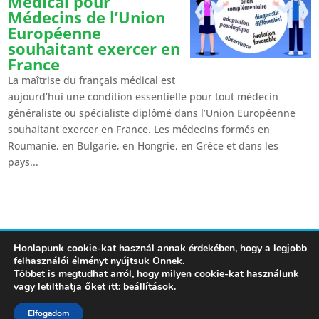
Médical pour
Médecins de l’Union
Européenne
souhaitant exercer en
France
La maîtrise du français médical est
aujourd’hui une condition essentielle pour tout médecin
généraliste ou spécialiste diplômé dans l’Union Européenne
souhaitant exercer en France. Les médecins formés en
Roumanie, en Bulgarie, en Hongrie, en Grèce et dans les
pays...
Honlapunk cookie-kat használ annak érdekében, hogy a legjobb
HOME
RÓLUNK
ÜGYFELEK RÉSZÉRE
JELÖLTEK RÉSZÉRE
felhasználói élményt nyújtsuk Önnek.
SIKERTÖRTÉNETEK
ÁLLÁSAJÁNLATOK
FRANCIAORSZÁG ELŐNYEI
Többet is megtudhat arról, hogy milyen cookie-kat használunk
GYAKORI KÉRDÉSEK
ADATVÉDELMI POLITIKÁNKAT
KAPCSOLAT
vagy letilthatja őket itt:
beállítások
.
Elfogadom