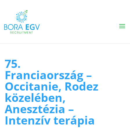
75.
Franciaország –
Occitanie, Rodez
közelében,
Anesztézia –
Intenzív terápia