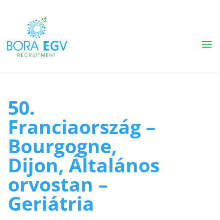
50.
Franciaország –
Bourgogne,
Dijon, Általános
orvostan –
Geriátria