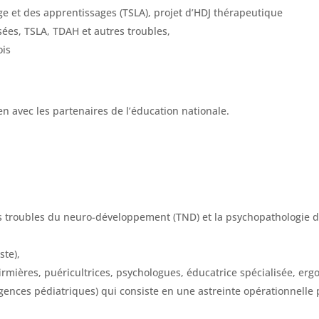
ge et des apprentissages (TSLA), projet d’HDJ thérapeutique
sées, TSLA, TDAH et autres troubles,
ois
en avec les partenaires de l’éducation nationale.
s troubles du neuro-développement (TND) et la psychopathologie de 
te),
nfirmières, puéricultrices, psychologues, éducatrice spécialisée, er
rgences pédiatriques) qui consiste en une astreinte opérationnelle p