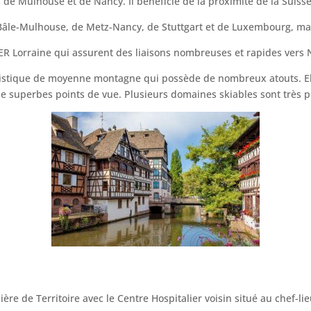
m de Mulhouse et de Nancy. Il bénéficie de la proximité de la Suisse
 Bâle-Mulhouse, de Metz-Nancy, de Stuttgart et de Luxembourg, mai
 TER Lorraine qui assurent des liaisons nombreuses et rapides vers
touristique de moyenne montagne qui possède de nombreux atouts. El
 superbes points de vue. Plusieurs domaines skiables sont très p
re de Territoire avec le Centre Hospitalier voisin situé au chef-li