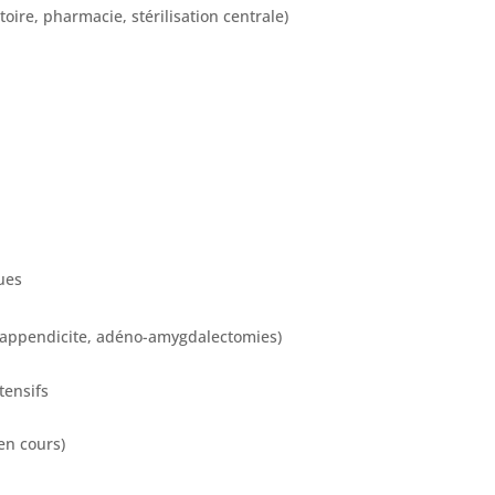
ire, pharmacie, stérilisation centrale)
ues
le (appendicite, adéno-amygdalectomies)
tensifs
en cours)