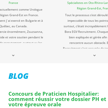
France
Spécialistes en Oto-Rhino-Lar
Région Grand-Est, Fra
le actuellement comme Urologue
Région Grand-Est en France.
Tout le processus s’est déroul
t j’ ai exercé en Bulgarie et à
impeccable de tous les points
Québec, au Canada.
surtout, c’était incroyablement 
mercie énormément, Zsuzsanna,
Bora EGV Recruitment. Chaque
aide et votre soutien pendant le
bien expliquée et gérée afin
de recrutement, surtout vu les
rencontre aucun obstacle. 
nistratifs et de la bureaucratie
Recruitment s’est occupée de tou
 c’ est un vrai défi de s’ orienter!
de contact avec l’hôpital aux
rager mes collègues de bénéficier
administratives nécessaires; 
os compétences, de votre
également chargée de l’organ
alisme, et de votre dévouement!
voyage et des billets d’avion. N
BLOG
aidés avec la partie administ
après notre prise de poste et in
France afin de pouvoir profit
Concours de Praticien Hospitalier:
nouvelle vie. Nous recommando
comment réussir votre dossier PH et
Bora EGV Recruitment, car ils
votre épreuve orale
simplement exemplair