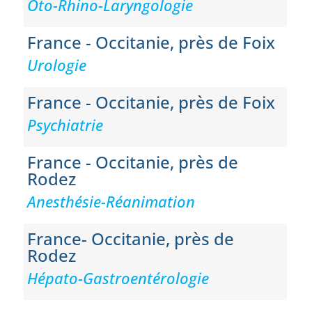
Oto-Rhino-Laryngologie
avons bénéficié d’un suivi attentif, d’un
soutien constant et d’une excellente
communication.
France - Occitanie, près de Foix
Nous sommes ravis de notre choix et
Urologie
recommandons chaleureusement Bora EGV à
tous ceux qui envisagent un projet similaire.
France - Occitanie, près de Foix
Psychiatrie
France - Occitanie, près de
Rodez
Anesthésie-Réanimation
France- Occitanie, près de
Rodez
Hépato-Gastroentérologie