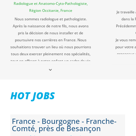
Radiologue et Anatomo-Cyto-Pathologiste,
Région Occitanie, France
Je travail
Nous sommes radiologue et pathologiste.
dans la 
Après la naissance de notre fils, nous avons
Précédemmen
pris la décision de nous installer et de
poursuivre nos carrières en France. Nous
Je vous re
souhaitions trouver un lieu où nous pourrions
pour votre 
tous deux exercer pleinement nos spécialités,
processus 
tout en offrant à notre enfant un cadre de vie
dédales admi
serein et épanouissant.
dans lesquels
Nous exprimons notre profonde gratitude à
Je vais encou
Bora EGV pour son accompagnement précieux
de v
et la qualité exemplaire de son travail. Grâce à
professionn
HOT JOBS
l’expertise et au professionnalisme
remarquables de Mme Zsuzsanna BONY-
RÁKÓCZI, nous avons pu surmonter sans
difficulté les démarches administratives et la
France - Bourgogne - Franche-
communication nécessaire.
Comté, près de Besançon
Tout au long de notre projet de mobilité, nous