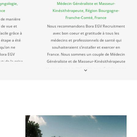
yngologie,
Médecin Généraliste et Masseur-
nce
Kinésithérapeute, Région Bourgogne-
Franche-Comté, France
é de manière
 de vue et
Nous recommandons Bora EGV Recruitment
facile grâce à
avec bon coeur et gratitude à tous les
 étape a été
médecins et professionnels de santé qui
 qu’on ne
souhaiteraient s’installer et exercer en
Bora EGV
France. Nous sommes un couple de Médecin
t: de la prise
Généraliste et de Masseur-Kinésithérapeute
 formalités
et nous avons quitté notre pays d’origine avec
elle s’est
deux enfants en bas âge. Zsuzsanna BONY-
isation du
RÁKÓCZI nous a accordés son soutien et son
ous avons été
assistance sur mesure, elle nous a aidés à
rative même
nous débrouiller dans le labyrinthe de la
stallation en
bureaucratie et elle nous a toujours fourni
er de notre
des informations à jour. Son
ns fortement
professionnalisme a enlevé pas mal de poids
 sont tout
de nos épaules.Les collègues en France
es.
connaissent bien et apprécient son travail,