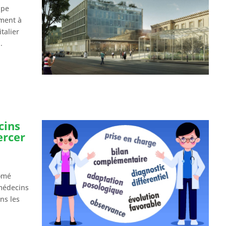
ainsi nous avons pu avancer encore plus
ape
facilement et sans obstacle. Nous sommes
ment à
toujours en contact avec Zsuzsa et si nous
talier
avons n’importe quelle question, elle est
.
toujours à notre disposition.
Nous la remercions beaucoup que nous avons
pu collaborer avec elle et nous souhaitons
qu’elle trouve toujours autant de plaisir et de
satisfaction dans son travail et qu’elle aide
avec autant d’enthousiasme les Candidats et
leurs familles dans l’avenir aussi!
cins
ercer
n
lômé
médecins
ns les