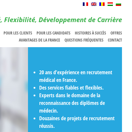
é, Flexibilité, Développement de Carrière
POUR LES CLIENTS
POUR LES CANDIDATS
HISTOIRES À SUCCÈS
OFFRES
AVANTAGES DE LA FRANCE
QUESTIONS FRÉQUENTES
CONTACT
20 ans d’expérience en recrutement
médical en France.
Des services fiables et flexibles.
Experts dans le domaine de la
reconnaissance des diplômes de
médecin.
Douzaines de projets de recrutement
réussis.