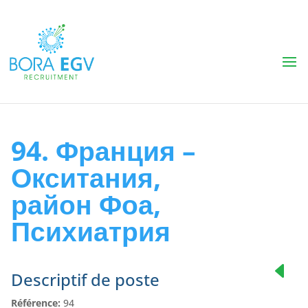
94. Франция –
Окситания,
район Фоа,
Психиатрия
Descriptif de poste
Référence:
94