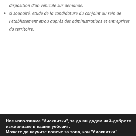
disposition d’un véhicule sur demande,
si souhaité, étude de la candidature du conjoint au sein de
l’établissement et/ou auprès des administrations et entreprises
du territoire
.
Ние използваме "бисквитки", за да ви дадем най-доброто
изживяване в нашия уебсайт.
HOME
ЗА НАС
ЗА КЛИЕНТИ
ЗА КАНДИДАТИ
Можете да научите повече за това, кои "бисквитки"
ИСТОРИИ НА УСПЕХА
ОФЕРТИ ЗА РАБОТА
ПОЛЗИ НА ФРАНЦИЯ