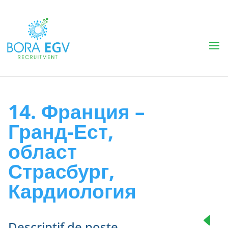
14. Франция –
Гранд-Ест,
област
Страсбург,
Кардиология
Descriptif de poste